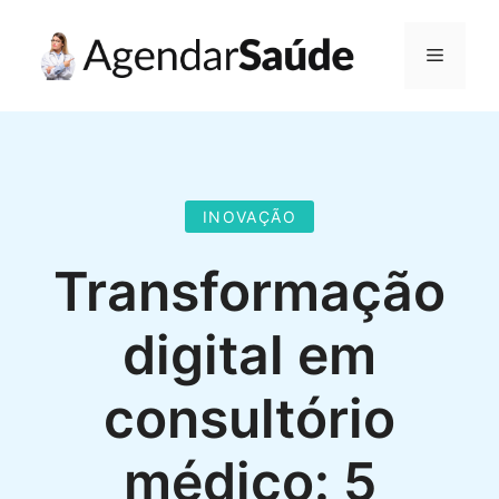
Pular
para
Menu
o
conteúdo
INOVAÇÃO
Transformação
digital em
consultório
médico: 5