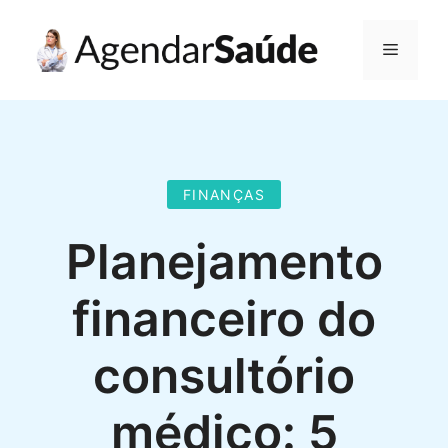
Pular
para
Menu
o
conteúdo
FINANÇAS
Planejamento
financeiro do
consultório
médico: 5