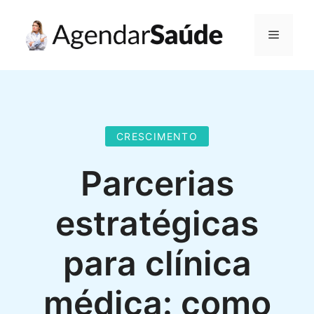
Pular
para
Menu
o
conteúdo
CRESCIMENTO
Parcerias
estratégicas
para clínica
médica: como