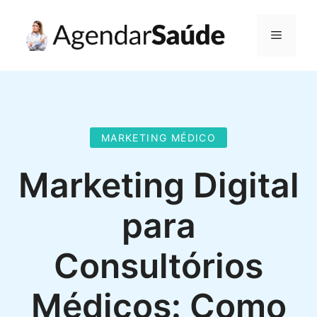
Pular
para
Menu
o
conteúdo
MARKETING MÉDICO
Marketing Digital
para
Consultórios
Médicos: Como