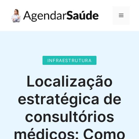
Pular
para
Menu
o
conteúdo
INFRAESTRUTURA
Localização
estratégica de
consultórios
médicos: Como