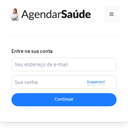
Pular
para
Menu
o
conteúdo
Entre na sua conta
Esqueceu?
Continuar