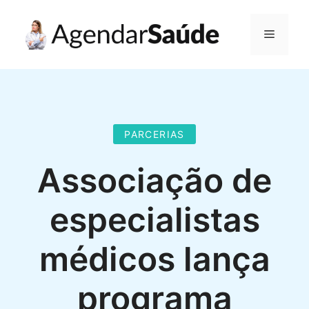
Pular
para
Menu
o
conteúdo
PARCERIAS
Associação de
especialistas
médicos lança
programa